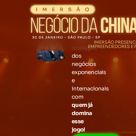
Saia na
frente na
IMERSÃO PRESENCI
EMPREENDEDORES E
revolução
dos
negócios
exponenciais
e
internacionais
com
quem já
domina
esse
jogo!