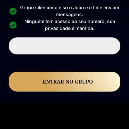
Grupo silencioso e só o João e o time enviam
mensagens.
Ninguém tem acesso ao seu número, sua
privacidade é mantida.
Confirme sua participação
50%
ENTRAR NO GRUPO